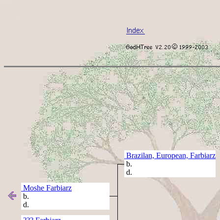
Brazilan, European, Farbiarz
b.
d.
Moshe Farbiarz
b.
d.