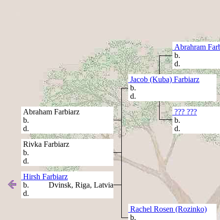
Abrahram Farb
b.
d.
Jacob (Kuba) Farbiarz
b.
d.
Abraham Farbiarz
??? ???
b.
b.
d.
d.
Rivka Farbiarz
b.
d.
Hirsh Farbiarz
b. Dvinsk, Riga, Latvia
d.
Rachel Rosen (Rozinko)
b.