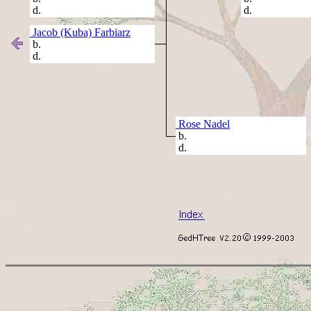
d.
d.
Jacob (Kuba) Farbiarz
b.
d.
Rose Nadel
b.
d.