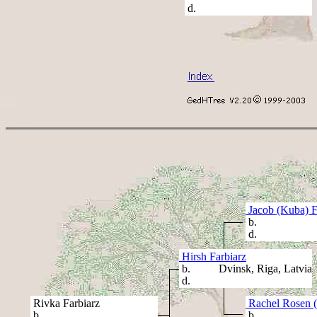
d.
Jacob (Kuba) F
b.
d.
Hirsh Farbiarz
b. Dvinsk, Riga, Latvia
d.
Rivka Farbiarz
Rachel Rosen 
b.
b.