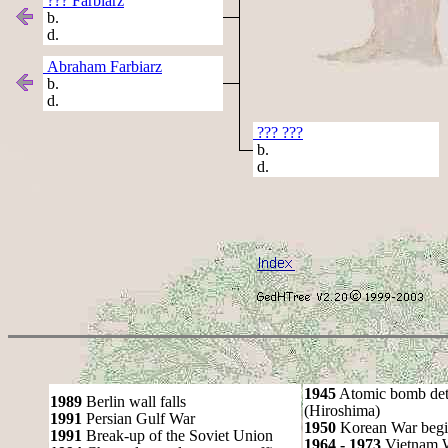
??? Farbiarz
b.
d.
Abraham Farbiarz
b.
d.
??? ???
b.
d.
1945
Atomic bomb det
1989
Berlin wall falls
(Hiroshima)
1991
Persian Gulf War
1950
Korean War begi
1991
Break-up of the Soviet Union
1964 - 1973
Vietnam 