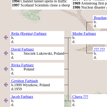
1994
Channel tunnel opens to traffic
1969
Armstrong first 
1997
Scotland Scientists clone a sheep
1986
Nuclear disaster 
Brazilan
b.
d.
Reila (Regina) Farbiarz
Moshe Farbiarz
b.
b.
d.
d.
David Farbiarz
??? ???
b. Stoczek Lukowski, Poland
b.
d.
d.
Rivka Farbiarz
b. Poland
d.
Gershon Farbiash
b.1909 Wyszkow, Poland
d.1959
Jacob Farbiarz
Chava ???
b.
b.
d.
d.