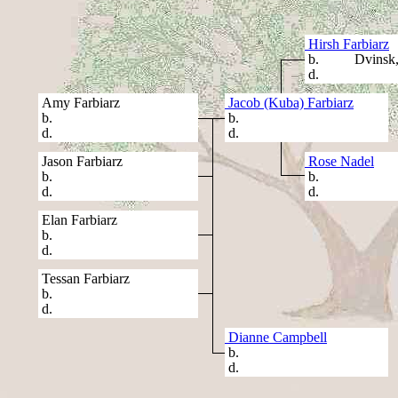
Hirsh Farbiarz
b. Dvinsk, R
d.
Amy Farbiarz
Jacob (Kuba) Farbiarz
b.
b.
d.
d.
Jason Farbiarz
Rose Nadel
b.
b.
d.
d.
Elan Farbiarz
b.
d.
Tessan Farbiarz
b.
d.
Dianne Campbell
b.
d.