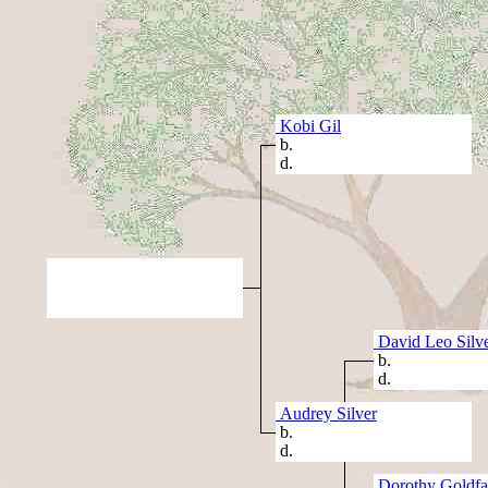
Kobi Gil
b.
d.
David Leo Silv
b.
d.
Audrey Silver
b.
d.
Dorothy Goldfa